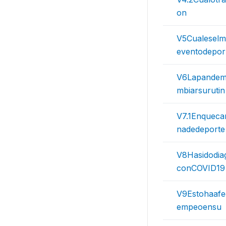
on
V5Cualeselm
eventodepor
V6Lapandemi
mbiarsurutin
V7.1Enqueca
nadedeporte
V8Hasidodia
conCOVID19
V9Estohaafe
empeoensu