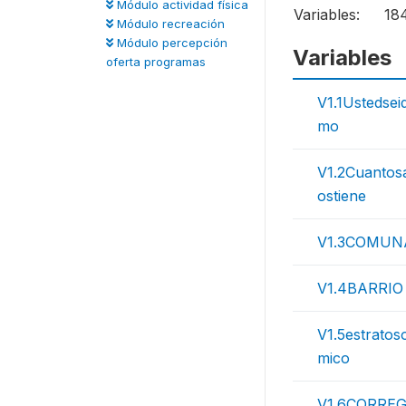
Módulo actividad física
Variables:
18
Módulo recreación
Módulo percepción
Variables
oferta programas
V1.1Ustedsei
mo
V1.2Cuantos
ostiene
V1.3COMUN
V1.4BARRIO
V1.5estrato
mico
V1.6CORRE