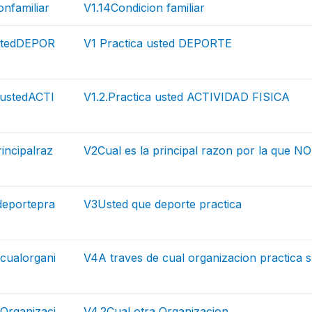
onfamiliar
V1.14Condicion familiar
stedDEPOR
V1 Practica usted DEPORTE
austedACTI
V1.2.Practica usted ACTIVIDAD FISICA
incipalraz
V2Cual es la principal razon por la que NO 
eportepra
V3Usted que deporte practica
cualorgani
V4A traves de cual organizacion practica 
Organizaci
V4.2Cual otra Organizacion