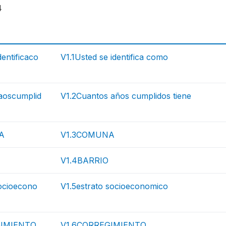
4
dentificaco
V1.1Usted se identifica como
aoscumplid
V1.2Cuantos años cumplidos tiene
A
V1.3COMUNA
V1.4BARRIO
socioecono
V1.5estrato socioeconomico
GIMIENTO
V1.6CORREGIMIENTO