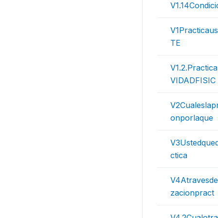
V1.14Condici
V1Practicau
TE
V1.2.Practic
VIDADFISIC
V2Cualeslapr
onporlaque
V3Ustedqued
ctica
V4Atravesde
zacionpract
V4.2Cualotra