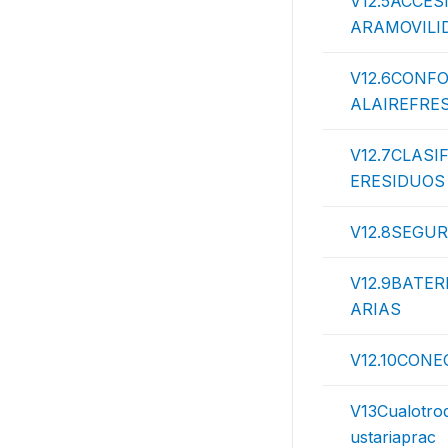
V12.5ACCES
ARAMOVILI
V12.6CONF
ALAIREFRE
V12.7CLASI
ERESIDUOS
V12.8SEGU
V12.9BATER
ARIAS
V12.10CONE
V13Cualotro
ustariaprac