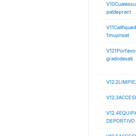
V10Cualessul
paldepract
V11Califique
1muyinsat
V121Porfavo
gradodesati
V12.2LIMPI
V12.3ACCES
V12.4EQUI
DEPORTIVO